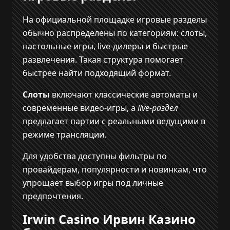
На официальной площадке игровые разделы
обычно распределены по категориям: слоты,
настольные игры, live-дилеры и быстрые
развлечения. Такая структура помогает
быстрее найти подходящий формат.
Слоты
включают классические автоматы и
современные видео-игры, а
live-раздел
предлагает партии с реальными ведущими в
режиме трансляции.
Для удобства доступны фильтры по
провайдерам, популярности и новинкам, что
упрощает выбор игры под личные
предпочтения.
Irwin Casino Ирвин Казино