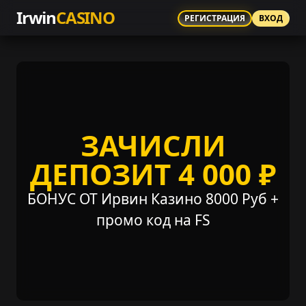
Irwin
CASINO
РЕГИСТРАЦИЯ
ВХОД
ЗАЧИСЛИ
ДЕПОЗИТ 4 000 ₽
БОНУС ОТ Ирвин Казино 8000 Руб +
промо код на FS