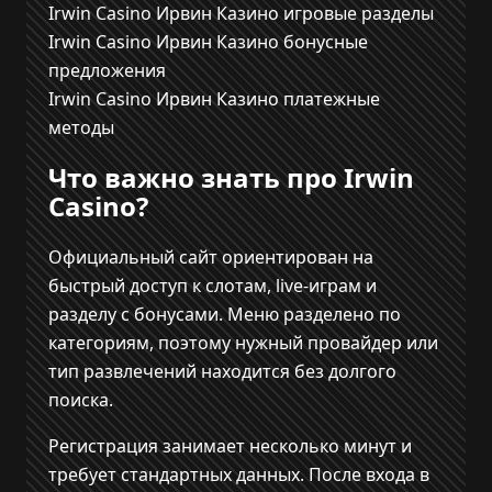
Irwin Casino Ирвин Казино игровые разделы
Irwin Casino Ирвин Казино бонусные
предложения
Irwin Casino Ирвин Казино платежные
методы
Что важно знать про Irwin
Casino?
Официальный сайт ориентирован на
быстрый доступ к слотам, live-играм и
разделу с бонусами. Меню разделено по
категориям, поэтому нужный провайдер или
тип развлечений находится без долгого
поиска.
Регистрация занимает несколько минут и
требует стандартных данных. После входа в