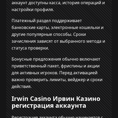
аккаунт доступны касса, история операций и
настройки профиля.
Платежный раздел поддерживает
банковские карты, электронные кошельки и
другие популярные способы. Сроки
зачисления зависят от выбранного метода и
статуса проверки.
Бонусные предложения обычно включают
приветственный пакет, фриспины и акции
для активных игроков. Перед активацией
важно проверить лимиты, вейджер и сроки
действия.
Irwin Casino Ирвин Казино
регистрация аккаунта
Регистрация аккаунта обычно начинается с