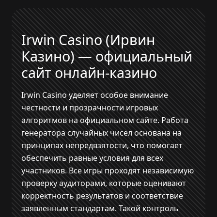
Irwin Casino (Ирвин
Казино) — официальный
сайт онлайн-казино
Irwin Casino уделяет особое внимание
честности и прозрачности игровых
алгоритмов на официальном сайте. Работа
генератора случайных чисел основана на
принципах непредвзятости, что помогает
обеспечить равные условия для всех
участников. Все игры проходят независимую
проверку аудиторами, которые оценивают
корректность результатов и соответствие
заявленным стандартам. Такой контроль